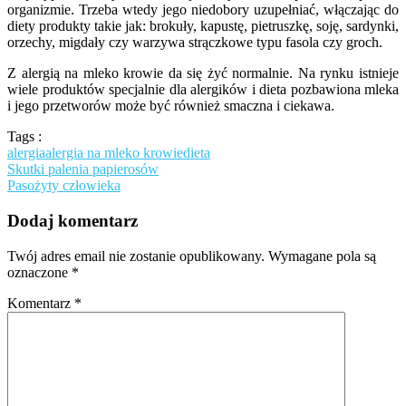
organizmie. Trzeba wtedy jego niedobory uzupełniać, włączając do
diety produkty takie jak: brokuły, kapustę, pietruszkę, soję, sardynki,
orzechy, migdały czy warzywa strączkowe typu fasola czy groch.
Z alergią na mleko krowie da się żyć normalnie. Na rynku istnieje
wiele produktów specjalnie dla alergików i dieta pozbawiona mleka
i jego przetworów może być również smaczna i ciekawa.
Tags :
alergia
alergia na mleko krowie
dieta
Nawigacja
Skutki palenia papierosów
Pasożyty człowieka
wpisu
Dodaj komentarz
Twój adres email nie zostanie opublikowany.
Wymagane pola są
oznaczone
*
Komentarz
*