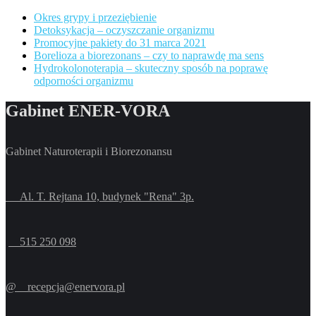
Okres grypy i przeziębienie
Detoksykacja – oczyszczanie organizmu
Promocyjne pakiety do 31 marca 2021
Borelioza a biorezonans – czy to naprawdę ma sens
Hydrokolonoterapia – skuteczny sposób na poprawę
odporności organizmu
Gabinet ENER-VORA
Gabinet Naturoterapii i Biorezonansu
Al. T. Rejtana 10, budynek "Rena" 3p.
515 250 098
@ recepcja@enervora.pl