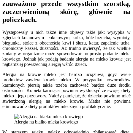
zauważono przede wszystkim szorstką,
zaczerwienioną skórę, głównie na
policzkach.
Występowały u nich także inne objawy takie jak: wysypka w
zgięciach kolanowym i łokciowym, kolka, bóle brzucha, wymioty,
biegunka, stolce z obecnością krwi i śluzu, katar, zapalenie ucha,
chroniczny kaszel, duszności. Aż trudno uwierzyć, że tak wielkie
zmiany w organizmie może spowodować po prostu podanie mleka
krowiego. Jednak jak podają badania alergia na mleko krowie jest
najbardziej powszechną alergią wśród dzieci.
Alergia na krowie mleko jest bardzo uciążliwa, gdyż wiele
produktów zawiera krowie mleko. W przypadku noworodków
karmionych piersią także trzeba zachować bardzo duże środki
ostrożności. Kobieta karmiąca powinna wykluczyć ze swojej diety
mleko i jego przetwory. Należy pamiętać, że dziecko powinno mieć
stwierdzoną alergię na mleko krowie. Matka nie powinna
eliminować z diety produktów mlecznych profilaktycznie.
Alergia na białko mleka krowiego
W starszym wieku należy odpowiednio zbilansować dietę.