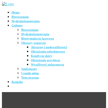
Home
Biorezonans
Hydrokolonoterapia
Gabinet
Biorezonans
Hydrokolonoterapia
Biostymulacja laserowa
Obszary wsparcia
Alergeny i nadwrażliwości
Obciążenia odwektorowe
Kondycja skóry
Obciążenia grzybicze
Wrażliwość pokarmowa
Suplementy
Cennik usług
Nota prawna
Kontakt