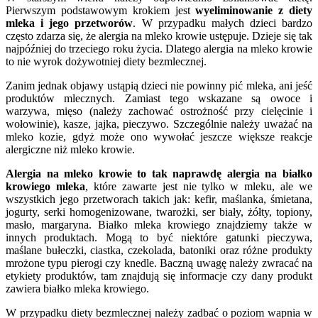
Pierwszym podstawowym krokiem jest
wyeliminowanie z diety
mleka i jego przetworów
. W przypadku małych dzieci bardzo
często zdarza się, że alergia na mleko krowie ustępuje. Dzieje się tak
najpóźniej do trzeciego roku życia. Dlatego alergia na mleko krowie
to nie wyrok dożywotniej diety bezmlecznej.
Zanim jednak objawy ustąpią dzieci nie powinny pić mleka, ani jeść
produktów mlecznych. Zamiast tego wskazane są owoce i
warzywa, mięso (należy zachować ostrożność przy cielęcinie i
wołowinie), kasze, jajka, pieczywo. Szczególnie należy uważać na
mleko kozie, gdyż może ono wywołać jeszcze większe reakcje
alergiczne niż mleko krowie.
Alergia na mleko krowie to tak naprawdę alergia na białko
krowiego mleka
, które zawarte jest nie tylko w mleku, ale we
wszystkich jego przetworach takich jak: kefir, maślanka, śmietana,
jogurty, serki homogenizowane, twarożki, ser biały, żółty, topiony,
masło, margaryna. Białko mleka krowiego znajdziemy także w
innych produktach. Mogą to być niektóre gatunki pieczywa,
maślane bułeczki, ciastka, czekolada, batoniki oraz różne produkty
mrożone typu pierogi czy knedle. Baczną uwagę należy zwracać na
etykiety produktów, tam znajdują się informacje czy dany produkt
zawiera białko mleka krowiego.
W przypadku diety bezmlecznej należy zadbać o poziom wapnia w