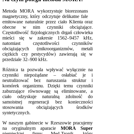
Metoda MORA wykorzystuje biorezonans
magnetyczny, który odczytuje delikatne fale
emitowane naturalnie przez ciało Klienta oraz
obecne w nim czynniki obciążające.
Częstotliwość fizjologicznych drgań człowieka
mieści się w zakresie 1562–9457 kHz,
natomiast częstotliwości czynników
obciążających (mikroorganizmów, metali
ciężkich czy pestycydów) zawierają się w
przedziale 32–900 kHz.
Różnica ta pozwala wpływać wyłącznie na
czynniki niepożądane – osłabiać je i
neutralizować bez naruszania struktur i
komórek organizmu. Dzięki temu czynniki
zaburzające równowagę są eliminowane, a
ciało odzyskuje naturalną zdolność do
samoistnej regeneracji bez konieczności
stosowania obciążających środków
syntetycznych.
W naszym gabinecie w Rzeszowie pracujemy
na oryginalnym aparacie
MORA Super
niemieckiej firmy Med-Tronik, który