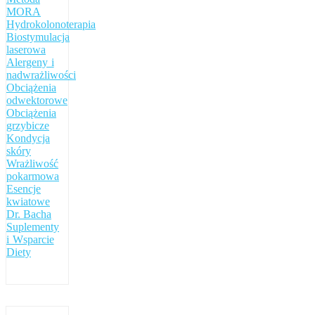
MORA
Hydrokolonoterapia
Biostymulacja
laserowa
Alergeny i
nadwrażliwości
Obciążenia
odwektorowe
Obciążenia
grzybicze
Kondycja
skóry
Wrażliwość
pokarmowa
Esencje
kwiatowe
Dr. Bacha
Suplementy
i Wsparcie
Diety