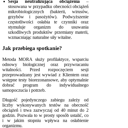
Sesja neutralizująca obciążenia
–
stosowana w przypadku obecności obciążeń
mikrobiologicznych (bakterii, wirusów,
grzybów i pasożytów). Podwyższenie
częstotliwości osłabia te czynniki oraz
stymuluje organizm do usuwania
szkodliwych produktów przemiany materii,
wzmacniając naturalne siły witalne.
Jak przebiega spotkanie?
Metoda MORA służy profilaktyce, wsparciu
odnowy biologicznej oraz przywracaniu
witalności. Przed rozpoczęciem sesji
przeprowadzany jest wywiad z Klientem oraz
wstępne testy biorezonansowe, aby optymalnie
dobrać program do indywidualnego
samopoczucia i potrzeb.
Długość pojedynczego zabiegu zależy od
liczby wykonywanych testów na obecność
obciążeń i trwa zazwyczaj od 40 minut do 2
godzin. Pozwala to w prosty sposób ustalić, co
i w jakim stopniu wpływa na osłabienie
organizmu.