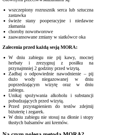
wszczepiony rozrusznik serca lub sztuczna
zastawka
świeże stany pooperacyjne i niedawne
złamania
choroby nowotworowe
zaawansowane zmiany w siatkówce oka
Zalecenia przed każdą sesją MORA:
W dniu zabiegu nie pij kawy, mocnej
herbaty i zrezygnuj z posiłku na
przynajmniej 2 godziny przed wizytą.
Zadbaj o odpowiednie nawodnienie – pij
dużo wody niegazowanej w dniu
poprzedzającym wizytę oraz w dniu
zabiegu.
Unikaj spożywania alkoholu i substancji
pobudzających przed wizytą.
Przed przystąpieniem do testów zdejmij
biżuterię i zegarek.
W dniu zabiegu nie stosuj na dłonie i stopy
tłustych balsamów ani kremów.
Na czym polega metoda MORA?