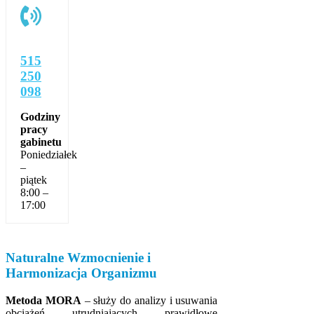
515
250
098
Godziny
pracy
gabinetu
Poniedziałek
–
piątek
8:00 –
17:00
Naturalne Wzmocnienie i
Harmonizacja Organizmu
Metoda MORA
– służy do analizy i usuwania
obciążeń utrudniających prawidłowe