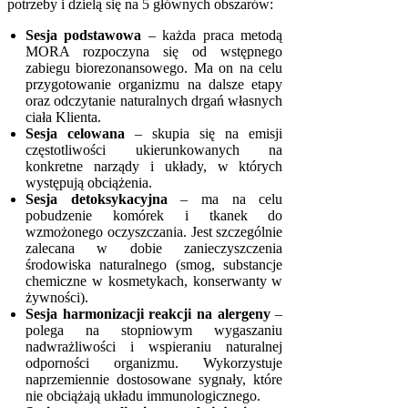
potrzeby i dzielą się na 5 głównych obszarów:
Sesja podstawowa
– każda praca metodą
MORA rozpoczyna się od wstępnego
zabiegu biorezonansowego. Ma on na celu
przygotowanie organizmu na dalsze etapy
oraz odczytanie naturalnych drgań własnych
ciała Klienta.
Sesja celowana
– skupia się na emisji
częstotliwości ukierunkowanych na
konkretne narządy i układy, w których
występują obciążenia.
Sesja detoksykacyjna
– ma na celu
pobudzenie komórek i tkanek do
wzmożonego oczyszczania. Jest szczególnie
zalecana w dobie zanieczyszczenia
środowiska naturalnego (smog, substancje
chemiczne w kosmetykach, konserwanty w
żywności).
Sesja harmonizacji reakcji na alergeny
–
polega na stopniowym wygaszaniu
nadwrażliwości i wspieraniu naturalnej
odporności organizmu. Wykorzystuje
naprzemiennie dostosowane sygnały, które
nie obciążają układu immunologicznego.