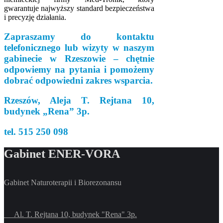
gwarantuje najwyższy standard bezpieczeństwa
i precyzję działania.
Zapraszamy do kontaktu
telefonicznego lub wizyty w naszym
gabinecie w Rzeszowie – chętnie
odpowiemy na pytania i pomożemy
dobrać odpowiedni zakres wsparcia.
Rzeszów, Aleja T. Rejtana 10,
budynek „Rena” 3p.
tel. 515 250 098
Gabinet ENER-VORA
Gabinet Naturoterapii i Biorezonansu
Al. T. Rejtana 10, budynek "Rena" 3p.