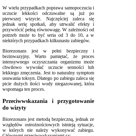
W wielu przypadkach poprawa samopoczucia i
uczucie lekkości odczuwalne są już po
pierwszej wizycie. Najczęściej zaleca się
jednak serię spotkań, aby utrwalić efekty i
przywrócić pełną równowagę. W zależności od
potrzeb może to być seria od 3 do 10, a w
niektórych przypadkach kilkunastu zabiegów.
Biorezonans jest w pełni bezpieczny i
bezinwazyjny. Warto pamiętać, że proces
intensywnego oczyszczania organizmu może
chwilowo wywołać uczucie senności lub
lekkiego zmęczenia. Jest to naturalny symptom
usuwania toksyn. Dlatego po zabiegu zaleca się
picie dużych ilości wody niegazowanej, która
wspomaga ten proces.
Przeciwwskazania i przygotowanie
do wizyty
Biorezonans jest metodą bezpieczną, jednak ze
względów ostrożnościowych istnieją sytuacje,
w których nie należy wykonywać zabiegu.
Głównymi przeciwwskazaniami są: