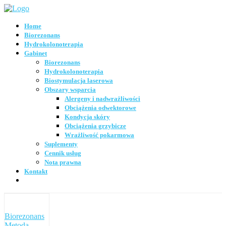
Home
Biorezonans
Hydrokolonoterapia
Gabinet
Biorezonans
Hydrokolonoterapia
Biostymulacja laserowa
Obszary wsparcia
Alergeny i nadwrażliwości
Obciążenia odwektorowe
Kondycja skóry
Obciążenia grzybicze
Wrażliwość pokarmowa
Suplementy
Cennik usług
Nota prawna
Kontakt
Biorezonans
Metoda